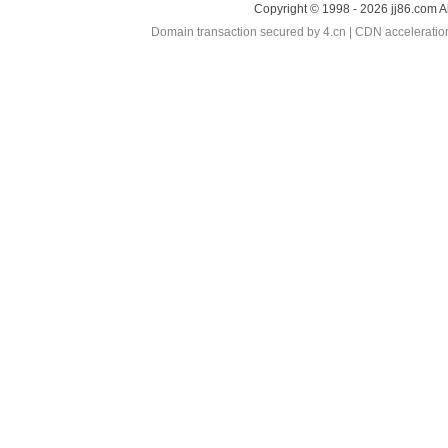
Copyright © 1998 - 2026 jj86.com A
Domain transaction secured by 4.cn | CDN accelerati